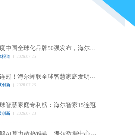
凯
度中国全球化品牌50强发布，海尔领衔三家鲁企上榜
体报道
2026.07.25
1
5连冠！海尔蝉联全球智慧家庭发明专利榜首
技创新
2026.07.23
球智慧家庭专利榜：海尔智家15连冠
技创新
2026.07.23
破
解AI算力散热难题，海尔数据中心温控方案从国内走向全球