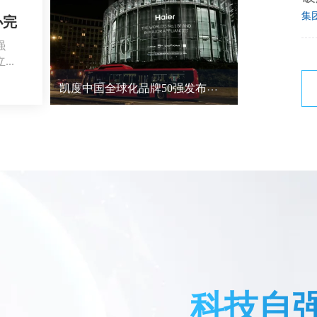
集
办完
强
..
凯度中国全球化品牌50强发布，这家企业领跑三家青企上榜
科技自