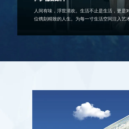
生于混沌，因你
强大的吸引力。
蝴蝶效应。