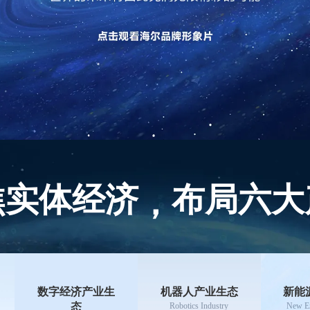
焦实体经济
布局六大
，
数字经济产业生
机器人产业生态
新能
态
Robotics Industry
New En